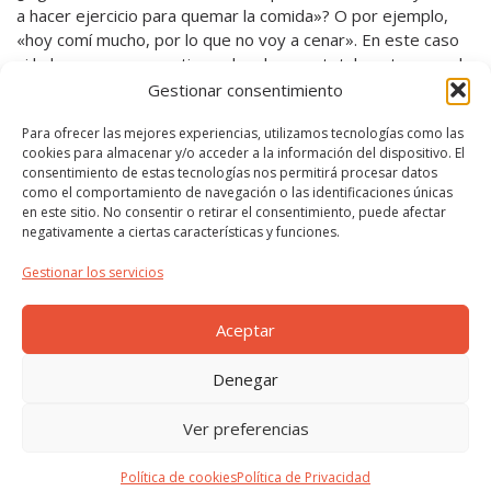
a hacer ejercicio para quemar la comida»? O por ejemplo,
«hoy comí mucho, por lo que no voy a cenar». En este caso
si lo haces porque no tienes hambre, es totalmente normal.
Si lo haces con hambre y promovido por ese sentimiento de
Gestionar consentimiento
culpa, cuidado: esto ya es una conducta desordenada de la
Para ofrecer las mejores experiencias, utilizamos tecnologías como las
alimentación (que no un TCA).
cookies para almacenar y/o acceder a la información del dispositivo. El
consentimiento de estas tecnologías nos permitirá procesar datos
¿Sabéis que algunas personas consideran que la comida
como el comportamiento de navegación o las identificaciones únicas
tienen que ganársela, verdad? ¿Sabéis lo difícil que es para
en este sitio. No consentir o retirar el consentimiento, puede afectar
un/a dietista o un/a dietista – nutricionista reeducar a una
negativamente a ciertas características y funciones.
persona a la que le sucede esto? La rigidez vuelve, una y
Gestionar los servicios
otra vez. Y el/la paciente que lo siente así, no lo puede
evitar.
Aceptar
El ejercicio y la alimentación, siempre desde el disfrute, por
favor.
Denegar
Leer más..
Ver preferencias
©2026 Todos los derechos reservados ·
Política de
Política de cookies
Política de Privacidad