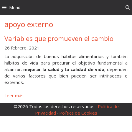
Saltar
Menú
al
contenido
apoyo externo
Variables que promueven el cambio
26 febrero, 2021
La adquisición de buenos hábitos alimentarios y también
hábitos de vida para procurar el objetivo fundamental a
alcanzar:
mejorar la salud y la calidad de vida
, dependen
de varios factores que bien pueden ser intrínsecos o
externos.
Leer más..
©2026 Todos los derechos reservados ·
Política de
Privacidad
·
Política de Cookies