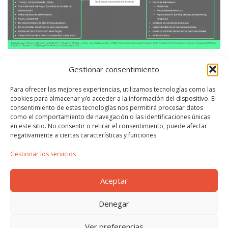
La referencia del gráfico está en el mismo pie de la imagen.
Gestionar consentimiento
Pertenece a un libro que recomiendo encarecidamente a
Dietistas – Nutricionistas y Técnicos Superiores en Dietética
Para ofrecer las mejores experiencias, utilizamos tecnologías como las
cookies para almacenar y/o acceder a la información del dispositivo. El
y que fue un regalo de un buen amigo y compañero de
consentimiento de estas tecnologías nos permitirá procesar datos
profesión, Fernando Rojo Fernández.
como el comportamiento de navegación o las identificaciones únicas
en este sitio. No consentir o retirar el consentimiento, puede afectar
Se agradece difusión de la imagen siempre y cuando no se
negativamente a ciertas características y funciones.
manipule.
Gestionar los servicios
Espero que os invite a la reflexión.
Aceptar
Categorías
Sin categoría
Proyecto de la Red de Investigación Basada en la
Denegar
Evidencia
La estigmatización del peso en 2021
Ver preferencias