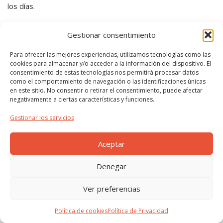
los días.
¡Empezamos!
Gestionar consentimiento
Leer más..
Para ofrecer las mejores experiencias, utilizamos tecnologías como las
cookies para almacenar y/o acceder a la información del dispositivo. El
consentimiento de estas tecnologías nos permitirá procesar datos
©2026 Todos los derechos reservados ·
Política de
como el comportamiento de navegación o las identificaciones únicas
Privacidad
·
Política de Cookies
en este sitio. No consentir o retirar el consentimiento, puede afectar
negativamente a ciertas características y funciones.
Gestionar los servicios
Aceptar
Denegar
Ver preferencias
Política de cookies
Política de Privacidad