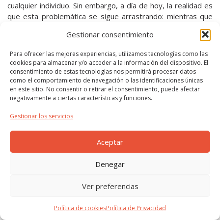
cualquier individuo. Sin embargo, a día de hoy, la realidad es
que esta problemática se sigue arrastrando: mientras que
los índices de sobrepeso y obesidad continúan en aumento,
Gestionar consentimiento
la prevalencia del estigma también es importante.
Para ofrecer las mejores experiencias, utilizamos tecnologías como las
Si bien el estigma lleva existiendo desde hace mucho tiempo
cookies para almacenar y/o acceder a la información del dispositivo. El
(1) en una serie de patologías (enfermedades infecciosas,
consentimiento de estas tecnologías nos permitirá procesar datos
como el comportamiento de navegación o las identificaciones únicas
trastornos mentales, etc.), condiciones y circunstancias
en este sitio. No consentir o retirar el consentimiento, puede afectar
sociales de una persona o colectivo, este artículo tiene
negativamente a ciertas características y funciones.
como objetivo abordar el estigma ejercido sobre el peso
corporal y/o el tamaño del cuerpo.
Gestionar los servicios
Leer más..
Aceptar
©2026 Todos los derechos reservados ·
Política de
Denegar
Privacidad
·
Política de Cookies
Ver preferencias
Política de cookies
Política de Privacidad