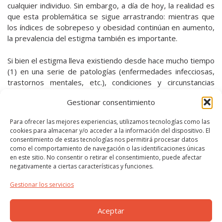
cualquier individuo. Sin embargo, a día de hoy, la realidad es
que esta problemática se sigue arrastrando: mientras que
los índices de sobrepeso y obesidad continúan en aumento,
la prevalencia del estigma también es importante.
Si bien el estigma lleva existiendo desde hace mucho tiempo
(1) en una serie de patologías (enfermedades infecciosas,
trastornos mentales, etc.), condiciones y circunstancias
sociales de una persona o colectivo, este artículo tiene
Gestionar consentimiento
como objetivo abordar el estigma ejercido sobre el peso
corporal y/o el tamaño del cuerpo.
Para ofrecer las mejores experiencias, utilizamos tecnologías como las
cookies para almacenar y/o acceder a la información del dispositivo. El
Leer más..
consentimiento de estas tecnologías nos permitirá procesar datos
como el comportamiento de navegación o las identificaciones únicas
Variables que promueven el cambio
en este sitio. No consentir o retirar el consentimiento, puede afectar
negativamente a ciertas características y funciones.
26 febrero, 2021
Gestionar los servicios
La adquisición de buenos hábitos alimentarios y también
hábitos de vida para procurar el objetivo fundamental a
Aceptar
alcanzar:
mejorar la salud y la calidad de vida
, dependen
de varios factores que bien pueden ser intrínsecos o